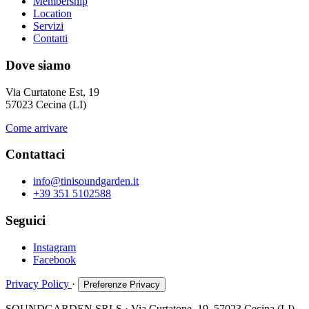
Membership
Location
Servizi
Contatti
Dove siamo
Via Curtatone Est, 19
57023 Cecina (LI)
Come arrivare
Contattaci
info@tinisoundgarden.it
+39 351 5102588
Seguici
Instagram
Facebook
Privacy Policy
·
Preferenze Privacy
SOUNDGARDEN SRLS · Via Curtatone, 19, 57023 Cecina (LI),